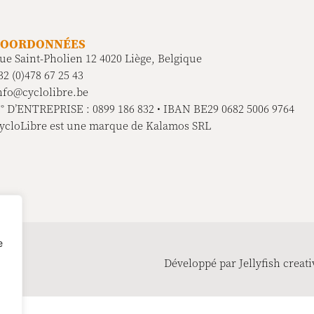
COORDONNÉES
ue Saint-Pholien 12 4020 Liège, Belgique
32 (0)478 67 25 43
nfo@cyclolibre.be
° D’ENTREPRISE : 0899 186 832 • IBAN BE29 0682 5006 9764
ycloLibre est une marque de Kalamos SRL
e
té
Développé par Jellyfish creati