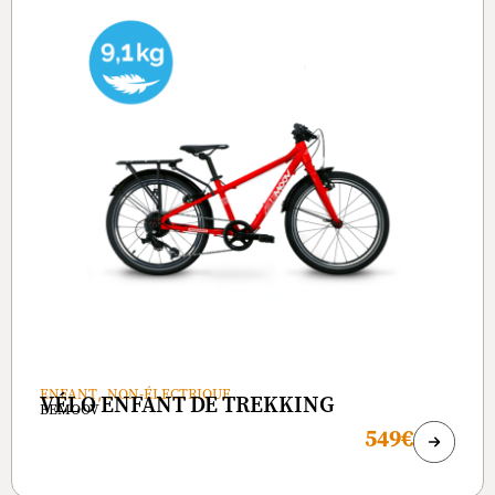
,
ENFANT
NON-ÉLECTRIQUE
VÉLO ENFANT DE TREKKING
BEMOOV
549€