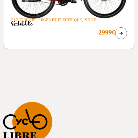
,
,
ELECTRIQUE
LÉGER ET ÉLECTRIQUE
VILLE
C-LITE
THOMPSON
2999€