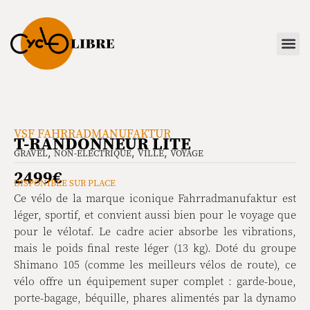
VSF FAHRRADMANUFAKTUR
T-RANDONNEUR LITE
,
,
,
GRAVEL
NON-ÉLECTRIQUE
VILLE
VOYAGE
2499€
DISPONIBLE SUR PLACE
Ce vélo de la marque iconique Fahrradmanufaktur est
léger, sportif, et convient aussi bien pour le voyage que
pour le vélotaf. Le cadre acier absorbe les vibrations,
mais le poids final reste léger (13 kg). Doté du groupe
Shimano 105 (comme les meilleurs vélos de route), ce
vélo offre un équipement super complet : garde-boue,
porte-bagage, béquille, phares alimentés par la dynamo