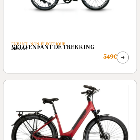
,
ENFANT
NON-ÉLECTRIQUE
VÉLO ENFANT DE TREKKING
BEMOOV
549€